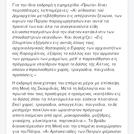
Για την ίδια εκδρομή η εφημερίδα
«Πρωία»
δίνει
περισσότερες λεπτομέρειες:
«Αι αίθουσαι τού
Δημαρχείου μετεβλήθησαν εις απέραντον ξενώνα, των
κυριών τού Πύργου παραχωρησασών και αυτά τα
προικιά των και όλα τα αναγκαιούντα είδη
κλινοσκεπασμάτων διά την άνετον κατάκλισιν των
σπουδαστριών νεανίδων».
Και συνεχίζει:
«Εις
Ολυμπίαν εξήγησεν εις αυτάς όλους τους
αρχαιολογικούς θησαυρούς ο Έφορος των αρχαιοτήτων
κος Καραχάλιος, εξάρας το κάλλος και την αρμονίαν
των
γραμμών των μνημείων, μεθ’ ο παρεκάθησαν εις
πρόγραμμα υπαίθριον παρά το δάσος τής Άλτιος, το
οποίον επηκολούθησεν χορός, τραγούδια, παιχνίδια,
προπόσεις.»
Η εκδρομή συνεχίστηκε την επόμενη μέρα με επίσκεψη
στη Μονή τής Σκαφιδιάς. Μετά τη δοξολογία και το
πρωινό που τους προσέφερε ο ηγούμενος
«κατήλθον εις
το δάσος όπου τα πλατύφυλλα και εύσκια πλατάνια.
Εκεί χοροί, τραγούδια, απαγγελίαι, παιγνίδια, το δε
μεσημέρι ποικίλον και ωραιότατον πρόγευμα
αποτελούμενον από αρνί, μακαρονάδα, μυζήθρες,
γιαούρτη, γλυκίσματα, πορτοκάλια.».
Το βράδυ
διανυκτέρευσαν στη Μονή και την επομένη αναχώρησαν
για την Πάτρα.
«Αι Αρσακειάδες των Πατρών φέρουσαι