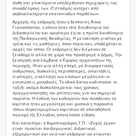
άνθη και γλυκίσματα υπεδέχθησαν περιχαρείς τας
συναδέλφους των. Ο σταθμός αντήχει από
αηδονολαλήματα εκατοντάδων παρθένων».
Αρχηγός τής εκδρομής ήταν η δεσποινίς Άννα
Γιαννοπούλου, η οποία ήταν τότε διευθύντρια τού
Διδασκαλείου και αργότερα έγινε η πρώτη διευθύντρια
τής Παιδαγωγικής Ακαδημίας. Η μετακίνηση γινόταν με
τρένο και τις μαθήτριες, όπου πήγαιναν, υποδεχόταν οι
αρχές τού τόπου. Οι εκδρομείς δεν διέμεναν σε
ξενοδοχείο αλλά σε χώρο που προσέφερε ο Δήμος. Την
ξενάγηση ανελάμβανε ο Έφορος αρχαιοτήτων τής
περιοχής. Ήταν μια άλλη εποχή, με διαφορετικούς
ανθρώπους, δυσκολίες περισσότερες, απαιτήσεις
λιγότερες, εναλλαγή των εικόνων μεγάλη και οι
εντυπώσεις μοναδικές. Το οδικό δίκτυο καθιστούσε το
ταξίδι ακόμα δυσκολότερο και τους χρόνους
πραγματοποίησής του απίστευτους για τον σημερινό
τουρίστα. Η ευθύνη των καθηγητών που συνόδευαν τα
κορίτσια ήταν μεγαλύτερη και φυσικά η παρουσία
τόσων συγκεντρωμένων κοριτσιών σε οποιαδήποτε
περιοχή τής Ελλάδας αποτελούσε είδηση.
Και καταλήγει ο δημοσιογράφος Γ.Π.: «
Ευχής έργον
είναι τοιαύται παιδαγωγικαί, διδακτικαί,
εξημερωτικαί και υγιειναί εκδρομαί να γίνωνται