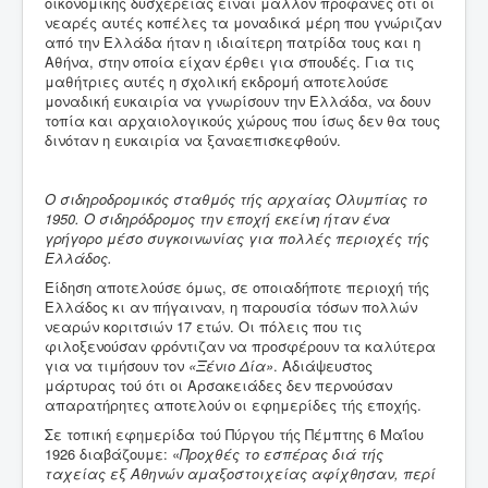
Εκπαίδευση στη Φ.Ε.
οικονομικής δυσχέρειας είναι μάλλον προφανές ότι οι
νεαρές αυτές κοπέλες τα μοναδικά μέρη που γνώριζαν
Αρσακειάδες
από την Ελλάδα ήταν η ιδιαίτερη πατρίδα τους και η
Αθήνα, στην οποία είχαν έρθει για σπουδές. Για τις
Φ.Ε. και 1821
μαθήτριες αυτές η σχολική εκδρομή αποτελούσε
μοναδική ευκαιρία να γνωρίσουν την Ελλάδα, να δουν
Ιστορικοί χάρτες
τοπία και αρχαιολογικούς χώρους που ίσως δεν θα τους
δινόταν η ευκαιρία να ξαναεπισκεφθούν.
Μικρασιατικά
Ο Τύπος της εποχής
Ο σιδηροδρομικός σταθμός τής αρχαίας Ολυμπίας το
1950. Ο σιδηρόδρομος την εποχή εκείνη ήταν ένα
Εύθυμα & Σοβαρά
γρήγορο μέσο συγκοινωνίας για πολλές περιοχές τής
Ελλάδος.
arsakeio.gr
Είδηση αποτελούσε όμως, σε οποιαδήποτε περιοχή τής
Ελλάδος κι αν πήγαιναν, η παρουσία τόσων πολλών
νεαρών κοριτσιών 17 ετών. Οι πόλεις που τις
φιλοξενούσαν φρόντιζαν να προσφέρουν τα καλύτερα
για να τιμήσουν τον
«Ξένιο Δία»
. Αδιάψευστος
μάρτυρας τού ότι οι Αρσακειάδες δεν περνούσαν
απαρατήρητες αποτελούν οι εφημερίδες τής εποχής.
Σε τοπική εφημερίδα τού Πύργου τής Πέμπτης 6 Μαΐου
1926 διαβάζουμε: «
Προχθές το εσπέρας διά τής
ταχείας εξ Αθηνών αμαξοστοιχείας αφίχθησαν, περί