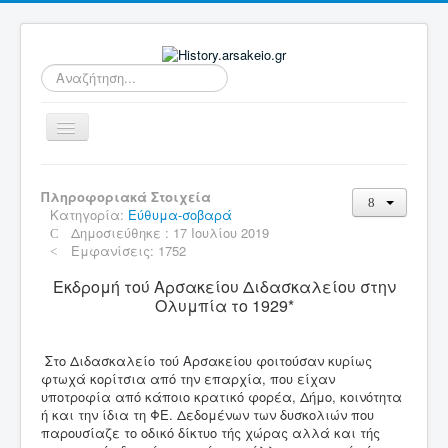
Αναζήτηση...
Εναλλαγή
πλοήγησης
Αρχική
Πληροφοριακά Στοιχεία
Ιδρυτές - Μέλη
Κατηγορία:
Εύθυμα-σοβαρά
Δημοσιεύθηκε : 17 Ιουλίου 2019
Ευεργέτες
Εμφανίσεις: 1752
Επικοινωνία Αρσάκη με Φ.Ε.
Εκδρομή τού
Αρσακείου
Διδασκαλείου στην
Ολυμπία το 1929*
Ιστορικοί σταθμοί
Σχολεία της Φ.Ε.
Στο Διδασκαλείο τού Αρσακείου φοιτούσαν κυρίως
φτωχά κορίτσια από την επαρχία, που είχαν
Διοίκηση της Φ.Ε.
υποτροφία από κάποιο κρατικό φορέα, Δήμο, κοινότητα
ή και την ίδια τη ΦΕ. Δεδομένων των δυσκολιών που
Πρόεδροι της Φ.Ε.
παρουσίαζε το οδικό δίκτυο τής χώρας αλλά και τής