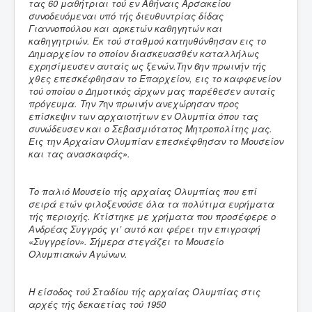
τας 60 μαθήτριαι τού εν Αθήναις Αρσακείου
συνοδευόμεναι υπό τής διευθυντρίας δίδας
Γιαννοπούλου και αρκετών καθηγητών και
καθηγητριών. Εκ τού σταθμού κατηυθύνθησαν εις το
Δημαρχείον το οποίον διασκευασθέν καταλλήλως
εχρησίμευσεν αυταίς ως ξενών.Την 6ην πρωινήν τής
χθες επεσκέφθησαν το Επαρχείον, εις το καφφενείον
τού οποίου ο Δημοτικός άρχων μας παρέθεσεν αυταίς
πρόγευμα. Την 7
ην
πρωινήν ανεχώρησαν προς
επίσκεψιν των αρχαιοτήτων εν Ολυμπία όπου τας
συνώδευσεν και ο Σεβασμιότατος Μητροπολίτης μας.
Εις την Αρχαίαν Ολυμπίαν επεσκέφθησαν το Μουσείον
και τας ανασκαφάς».
Το παλιό Μουσείο τής αρχαίας Ολυμπίας που επί
σειρά ετών φιλοξενούσε όλα τα πολύτιμα ευρήματα
τής περιοχής. Κτίστηκε με χρήματα που προσέφερε ο
Ανδρέας Συγγρός γι’ αυτό και φέρει την επιγραφή
«Συγγρείον». Σήμερα στεγάζει το Μουσείο
Ολυμπιακών Αγώνων.
Η είσοδος τού Σταδίου τής αρχαίας Ολυμπίας στις
αρχές τής δεκαετίας τού 1950