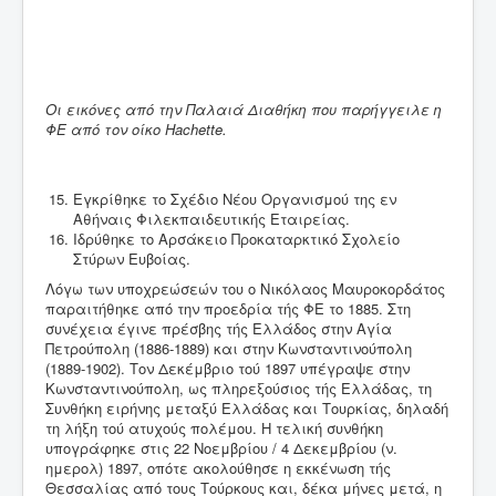
Οι εικόνες από την Παλαιά Διαθήκη που παρήγγειλε η
ΦΕ από τον οίκο
Hachette
.
Εγκρίθηκε το Σχέδιο Νέου Οργανισμού της εν
Αθήναις Φιλεκπαιδευτικής Εταιρείας.
Ιδρύθηκε το Αρσάκειο Προκαταρκτικό Σχολείο
Στύρων Ευβοίας.
Λόγω των υποχρεώσεών του ο Νικόλαος Μαυροκορδάτος
παραιτήθηκε από την προεδρία τής ΦΕ το 1885. Στη
συνέχεια έγινε πρέσβης τής Ελλάδος στην Αγία
Πετρούπολη (1886-1889) και στην Κωνσταντινούπολη
(1889-1902). Τον Δεκέμβριο τού 1897 υπέγραψε στην
Κωνσταντινούπολη, ως πληρεξούσιος τής Ελλάδας, τη
Συνθήκη ειρήνης μεταξύ Ελλάδας και Τουρκίας, δηλαδή
τη λήξη τού ατυχούς πολέμου. Η τελική συνθήκη
υπογράφηκε στις 22 Νοεμβρίου / 4 Δεκεμβρίου (ν.
ημερολ) 1897, οπότε ακολούθησε η εκκένωση τής
Θεσσαλίας από τους Τούρκους και, δέκα μήνες μετά, η