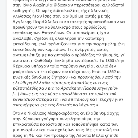
στην Ιόνιο Ακαδημία δίδασκαν περισσότεροι αλλοδαποί
καθηγητές. Οι ώρες διδασκαλίας τής ελληνικής
γλώσσας ήταν ίσες στον αριθμό με αυτές με τής
Αγγλικής. Παράλληλα οι κατακτητές προσπαθούσαν να
προωθήσουν τον καθολικισμό στους ορθόδοξους
κατοίκους των Επτανήσων. Οι μισιονάριοι είχαν
αναλάβει σχεδόν εξ ολοκλήρου την κατώτερη
εκπαίδευση, ενώ φρόντιζαν και για την παραμελημένη
εκπαίδευση των κοριτσιών. Τις ενέργειες αυτές
αντιμετώπιζε με καχυποψία ο ορθόδοξος πληθυσμός, γι’
αυτό και η Ορθόδοξη Εκκλησία αντέδρασε. Το 1850 στην
Κέρκυρα υπήρχαν τρία παρθεναγωγεία, αλλά δεν
μπόρεσαν να επιτύχουν τον στόχο τους. Έτσι το 1862 οι
ενωτικές δυνάμεις ζήτησαν «
να προσκληθούν από την
ελεύθερη Ελλάδα τέσσερις δασκάλες αίτινες
εξεπαιδεύθησαν εις το Αρσάκειον Παρθεναγωγείον
[…] όπως εις τας νέας παραδίδονται τα πρώτα τού
εθνικισμού σπέρματα, ίνα επιτέλους κατ’ εξοχήν γίνη
αντενέργεια εις τας δυτικάς καλόγριας.»
Όταν ο Νικόλαος Μαυροκορδάτος ανέλαβε νομάρχης
στην Κέρκυρα γρήγορα συνειδητοποίησε την
επικρατούσα κατάσταση και τοποθετήθηκε κατά των
μισιοναρίων και των σχολείων τους. Με επιστολή του
προς τη ΦΕ και τον πρόεδρό της Λέοντα Μελά ζήτησε