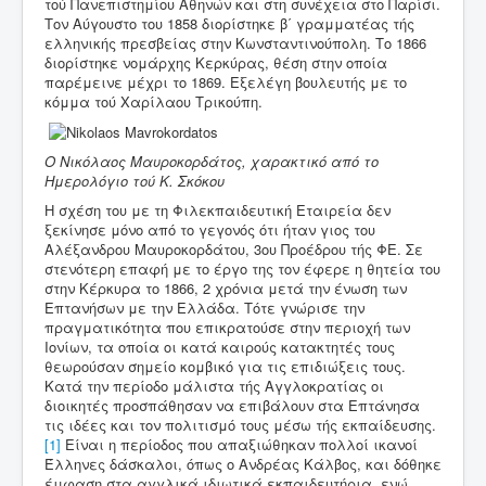
Εκπαίδευση στη Φ.Ε.
τού Πανεπιστημίου Αθηνών και στη συνέχεια στο Παρίσι.
Τον Αύγουστο του 1858 διορίστηκε β΄ γραμματέας τής
Αρσακειάδες
ελληνικής πρεσβείας στην Κωνσταντινούπολη. Το 1866
διορίστηκε νομάρχης Κερκύρας, θέση στην οποία
Φ.Ε. και 1821
παρέμεινε μέχρι το 1869. Εξελέγη βουλευτής με το
κόμμα τού Χαρίλαου Τρικούπη.
Ιστορικοί χάρτες
Μικρασιατικά
Ο Νικόλαος Μαυροκορδάτος, χαρακτικό από το
Ημερολόγιο τού Κ. Σκόκου
Ο Τύπος της εποχής
Η σχέση του με τη Φιλεκπαιδευτική Εταιρεία δεν
Εύθυμα & Σοβαρά
ξεκίνησε μόνο από το γεγονός ότι ήταν γιος του
Αλέξανδρου Μαυροκορδάτου, 3ου Προέδρου τής ΦΕ. Σε
arsakeio.gr
στενότερη επαφή με το έργο της τον έφερε η θητεία του
στην Κέρκυρα το 1866, 2 χρόνια μετά την ένωση των
Επτανήσων με την Ελλάδα. Τότε γνώρισε την
πραγματικότητα που επικρατούσε στην περιοχή των
Ιονίων, τα οποία οι κατά καιρούς κατακτητές τους
θεωρούσαν σημείο κομβικό για τις επιδιώξεις τους.
Κατά την περίοδο μάλιστα τής Αγγλοκρατίας οι
διοικητές προσπάθησαν να επιβάλουν στα Επτάνησα
τις ιδέες και τον πολιτισμό τους μέσω τής εκπαίδευσης.
[1]
Είναι η περίοδος που απαξιώθηκαν πολλοί ικανοί
Έλληνες δάσκαλοι, όπως ο Ανδρέας Κάλβος, και δόθηκε
έμφαση στα αγγλικά ιδιωτικά εκπαιδευτήρια, ενώ