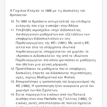
Η Γιοχάνα Κλέμπε το 1886 με τις δασκάλες τού
Αρσακείου
Το 1883 το Αρσάκειο αντιμετώπισε την επιδημία
ευλογιάς που είχε ενσκύψει στην Αθήνα.
Υπεβλήθη νομοσχέδιο
«περί διδασκαλίας
παιδαγωγικών μαθημάτων και εξετάσεων των
υποψηφίων διδασκαλισσών εν τοις
Παρθεναγωγείοις τής ΦΕ
» (1881). Με αυτό η ΦΕ,
αλλά και όλα τα υπάρχοντα ιδιωτικά
παρθεναγωγεία, υποχρεώνεται να χωρίσει το
«Αρσάκειο Διδασκαλείο» της από το «Ανώτατο
Παρθεναγωγείο» στο οποίο φοιτούσαν οι μαθήτριες
που ήθελαν μια γενική μόρφωση.
Προστέθηκαν τα μαθήματα που οι υποψήφιες
δασκάλες έπρεπε να διδάσκονται περισσότερες
ώρες, κυρίως Μαθηματικά και Φυσική.
Αποφασίστηκε η τροποποίηση τού Διοργανισμού τής
ΦΕ (1882). Η τροποποίηση ήταν αναγκαία μετά τον
χωρισμό των δύο Σχολείων.
Έγινε παραγγελία εικόνων από την Παλαιά
Διαθήκη στον οίκο Hachette τής Γαλλίας (1882). Οι
εικόνες αυτές απεστάλησαν σε πολλά σχολεία