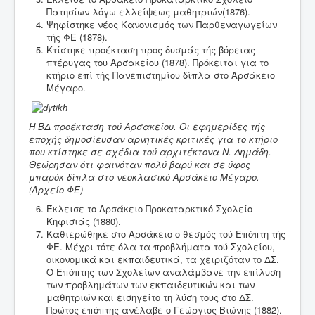
Πατησίων λόγω ελλείψεως μαθητριών(1876).
Ψηφίστηκε νέος Κανονισμός των Παρθεναγωγείων
τής ΦΕ (1878).
Κτίστηκε προέκταση προς δυσμάς τής βόρειας
πτέρυγας του Αρσακείου (1878). Πρόκειται για το
κτήριο επί τής Πανεπιστημίου δίπλα στο Αρσάκειο
Μέγαρο.
Η ΒΔ προέκταση τού Αρσακείου.
Οι εφημερίδες τής
εποχής δημοσίευσαν αρνητικές κριτικές για το κτήριο
που κτίστηκε σε σχέδια τού αρχιτέκτονα Ν. Δημάδη.
Θεώρησαν ότι φαινόταν πολύ βαρύ και σε ύφος
μπαρόκ δίπλα στο νεοκλασικό Αρσάκειο Μέγαρο.
(Αρχείο ΦΕ)
Έκλεισε το Αρσάκειο Προκαταρκτικό Σχολείο
Κηφισιάς (1880).
Καθιερώθηκε στο Αρσάκειο ο θεσμός τού Επόπτη τής
ΦΕ. Μέχρι τότε όλα τα προβλήματα τού Σχολείου,
οικονομικά και εκπαιδευτικά, τα χειριζόταν το ΔΣ.
Ο Επόπτης των Σχολείων αναλάμβανε την επίλυση
των προβλημάτων των εκπαιδευτικών και των
μαθητριών και εισηγείτο τη λύση τους στο ΔΣ.
Πρώτος επόπτης ανέλαβε ο Γεώργιος Βιώνης (1882).