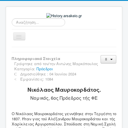
Αναζήτηση...
Εναλλαγή
πλοήγησης
Αρχική
Πληροφοριακά Στοιχεία
Ιδρυτές - Μέλη
Γράφτηκε από τον/την
Αντώνης Μαρκόπουλος
Κατηγορία:
Πρόεδροι
Ευεργέτες
Δημοσιεύθηκε : 04 Ιουνίου 2024
Εμφανίσεις: 1084
Επικοινωνία Αρσάκη με Φ.Ε.
Νικόλαος Μαυροκορδάτος.
Ιστορικοί σταθμοί
Νομικός, 6ος Πρόεδρος τής ΦΕ
Σχολεία της Φ.Ε.
Διοίκηση της Φ.Ε.
Ο Νικόλαος Μαυροκορδάτος γεννήθηκε στην Τεργέστη το
Πρόεδροι της Φ.Ε.
1837. Ήταν γιος τού Αλέξανδρου Μαυροκορδάτου και τής
Χαρίκλειας Αργυροπούλου. Σπούδασε στη Νομική Σχολή