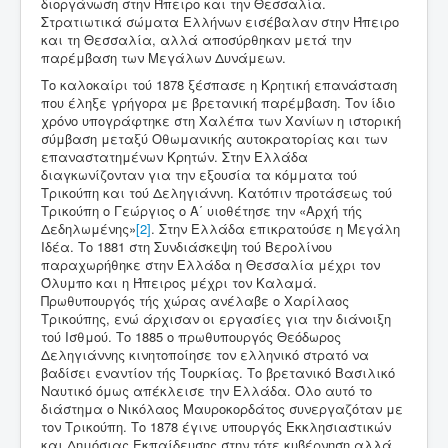
διοργάνωση στην Ήπειρο και την Θεσσαλία.
Στρατιωτικά σώματα Ελλήνων εισέβαλαν στην Ήπειρο
και τη Θεσσαλία, αλλά αποσύρθηκαν μετά την
παρέμβαση των Μεγάλων Δυνάμεων.
Το καλοκαίρι τού 1878 ξέσπασε η Κρητική επανάσταση
που έληξε γρήγορα με βρετανική παρέμβαση. Τον ίδιο
χρόνο υπογράφτηκε στη Χαλέπα των Χανίων η ιστορική
σύμβαση μεταξύ Οθωμανικής αυτοκρατορίας και των
επαναστατημένων Κρητών. Στην Ελλάδα
διαγκωνίζονταν για την εξουσία τα κόμματα τού
Τρικούπη και τού Δεληγιάννη. Κατόπιν προτάσεως τού
Τρικούπη ο Γεώργιος ο Α΄ υιοθέτησε την «Αρχή τής
Δεδηλωμένης»
[2]
. Στην Ελλάδα επικρατούσε η Μεγάλη
Ιδέα. Το 1881 στη Συνδιάσκεψη τού Βερολίνου
παραχωρήθηκε στην Ελλάδα η Θεσσαλία μέχρι τον
Όλυμπο και η Ήπειρος μέχρι τον Καλαμά.
Πρωθυπουργός τής χώρας ανέλαβε ο Χαρίλαος
Τρικούπης, ενώ άρχισαν οι εργασίες για την διάνοιξη
τού Ισθμού. Το 1885 ο πρωθυπουργός Θεόδωρος
Δεληγιάννης κινητοποίησε τον ελληνικό στρατό να
βαδίσει εναντίον τής Τουρκίας. Το βρετανικό Βασιλικό
Ναυτικό όμως απέκλεισε την Ελλάδα. Όλο αυτό το
διάστημα ο Νικόλαος Μαυροκορδάτος συνεργαζόταν με
τον Τρικούπη. Το 1878 έγινε υπουργός Εκκλησιαστικών
και Δημόσιας Εκπαίδευσης στην τότε κυβέρνηση αλλά