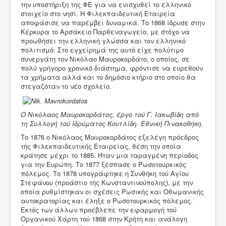
την υποστήριξη της ΦΕ για να ενισχυθεί το ελληνικό
στοιχείο στο νησί. Η Φιλεκπαιδευτική Εταιρεία
αποφάσισε να παρέμβει δυναμικά. Το 1868 ίδρυσε στην
Κέρκυρα το Αρσάκειο Παρθεναγωγείο, με στόχο να
προωθήσει την ελληνική γλώσσα και τον ελληνικό
πολιτισμό. Στο εγχείρημά της αυτό είχε πολύτιμο
συνεργάτη τον Νικόλαο Μαυροκορδάτο, ο οποίος, σε
πολύ γρήγορο χρονικό διάστημα, φρόντισε να ευρεθούν
τα χρήματα αλλά και το δημόσιο κτήριο στο οποίο θα
στεγαζόταν το νέο σχολείο.
Ο Νικόλαος Μαυροκορδάτος, έργο τού Γ. Ιακωβίδη από
τη Συλλογή τού Ιδρύματος Κουτλίδη. Εθνική Πινακοθήκη.
Το 1876 ο Νικόλαος Μαυροκορδάτος εξελέγη πρόεδρος
τής Φιλεκπαιδευτικής Εταιρείας, θέση την οποία
κράτησε μέχρι το 1885. Ήταν μια ταραγμένη περίοδος
για την Ευρώπη. Το 1877 ξέσπασε ο Ρωσοτουρκικός
πόλεμος. Το 1878 υπογράφτηκε η Συνθήκη τού Αγίου
Στεφάνου (προάστιο τής Κωνσταντινούπολης), με την
οποία ρυθμίστηκαν οι σχέσεις Ρωσικής και Οθωμανικής
αυτοκρατορίας και έληξε ο Ρωσοτουρκικός πόλεμος.
Εκτός των άλλων προέβλεπε την εφαρμογή τού
Οργανικού Χάρτη τού 1868 στην Κρήτη και ανάλογη