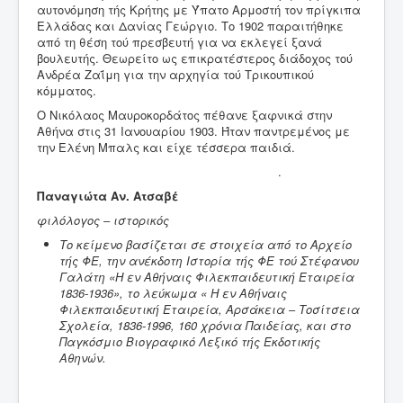
αυτονόμηση τής Κρήτης με Ύπατο Αρμοστή τον πρίγκιπα
Ελλάδας και Δανίας Γεώργιο. Το 1902 παραιτήθηκε
από τη θέση τού πρεσβευτή για να εκλεγεί ξανά
βουλευτής. Θεωρείτο ως επικρατέστερος διάδοχος τού
Ανδρέα Ζαΐμη για την αρχηγία τού Τρικουπικού
κόμματος.
Ο Νικόλαος Μαυροκορδάτος πέθανε ξαφνικά στην
Αθήνα στις 31 Ιανουαρίου 1903. Ήταν παντρεμένος με
την Ελένη Μπαλς και είχε τέσσερα παιδιά.
.
Παναγιώτα Αν. Ατσαβέ
φιλόλογος ‒ ιστορικός
Το κείμενο βασίζεται σε στοιχεία από το Αρχείο
τής ΦΕ, την ανέκδοτη Ιστορία τής ΦΕ τού Στέφανου
Γαλάτη «Η εν Αθήναις Φιλεκπαιδευτική Εταιρεία
1836-1936», το λεύκωμα « Η εν Αθήναις
Φιλεκπαιδευτική Εταιρεία, Αρσάκεια ‒ Τοσίτσεια
Σχολεία, 1836-1996, 160 χρόνια Παιδείας, και στο
Παγκόσμιο Βιογραφικό Λεξικό τής Εκδοτικής
Αθηνών.