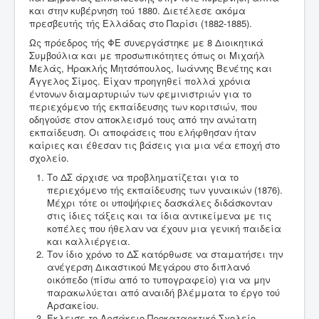
και στην κυβέρνηση τού 1880. Διετέλεσε ακόμα
πρεσβευτής τής Ελλάδας στο Παρίσι (1882-1885).
Ως πρόεδρος τής ΦΕ συνεργάστηκε με 8 Διοικητικά
Συμβούλια και με προσωπικότητες όπως οι Μιχαήλ
Μελάς, Ηρακλής Μητσόπουλος, Ιωάννης Βενέτης και
Άγγελος Σίμος. Είχαν προηγηθεί πολλά χρόνια
έντονων διαμαρτυριών των φεμινιστριών για το
περιεχόμενο τής εκπαίδευσης των κοριτσιών, που
οδηγούσε στον αποκλεισμό τους από την ανώτατη
εκπαίδευση. Οι αποφάσεις που ελήφθησαν ήταν
καίριες και έθεσαν τις βάσεις για μια νέα εποχή στο
σχολείο.
Το ΔΣ άρχισε να προβληματίζεται για το
περιεχόμενο τής εκπαίδευσης των γυναικών (1876).
Μέχρι τότε οι υποψήφιες δασκάλες διδάσκονταν
στις ίδιες τάξεις και τα ίδια αντικείμενα με τις
κοπέλες που ήθελαν να έχουν μια γενική παιδεία
και καλλιέργεια.
Τον ίδιο χρόνο το ΔΣ κατόρθωσε να σταματήσει την
ανέγερση Δικαστικού Μεγάρου στο διπλανό
οικόπεδο (πίσω από το τυπογραφείο) για να μην
παρακωλύεται από αναιδή βλέμματα το έργο τού
Αρσακείου.
Έκλεισε το Αρσάκειο Προκαταρκτικό Σχολείο